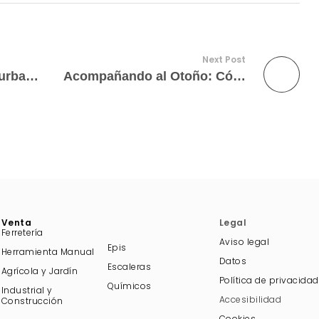
Next Post
Como hacer un huerto urbano en tu casa
Acompañando al Otoño: Cómo Elegir el Soplador de Hojas Perfecto con Prodhe en Cabanes
Venta
Legal
Ferretería
Aviso legal
Epis
Herramienta Manua
l
Datos
Escaleras
Agrícola y Jardín
Política de privacidad
Químicos
Industrial y
Accesibilidad
Construcción
Cookies