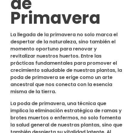
de
lf
er
ro
Primavera
za
on
im
ini
La llegada de la primavera no solo marca el
despertar de la naturaleza, sino también el
on
momento oportuno para renovar y
nc
revitalizar nuestros huertos. Entre las
prácticas fundamentales para promover el
ic
crecimiento saludable de nuestras plantas, la
poda de primavera se erige como un arte
lf
ancestral que nos conecta con la esencia
misma de la tierra.
on
La poda de primavera, una técnica que
implica la eliminación estratégica de ramas y
brotes muertos o enfermos, no solo fomenta
la salud general de nuestras plantas, sino que
también despierta su vitalidad latente. Al