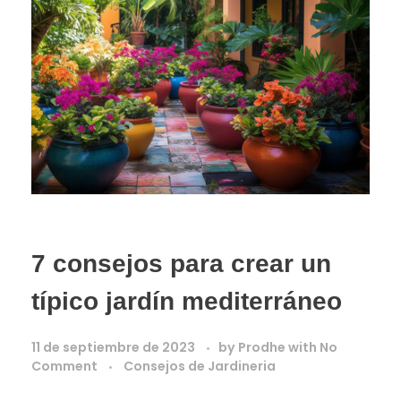
7 consejos para crear un
típico jardín mediterráneo
11 de septiembre de 2023
by
Prodhe
with
No
Comment
Consejos de Jardineria